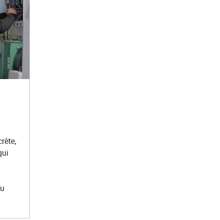
rète,
qui
du