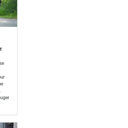
f
se
our
ue
.
ouger