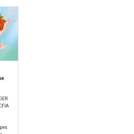
se
UGER
 CFIA
ipes