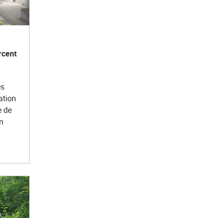
rcent
es
ation
 de
n