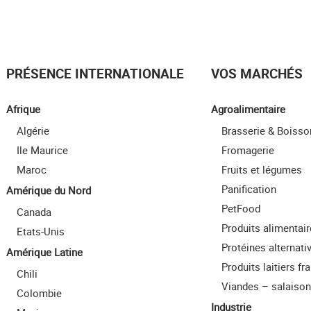
PRÉSENCE INTERNATIONALE
VOS MARCHÉS
Afrique
Agroalimentaire
Algérie
Brasserie & Boisso
Ile Maurice
Fromagerie
Maroc
Fruits et légumes
Panification
Amérique du Nord
PetFood
Canada
Produits alimentai
Etats-Unis
Protéines alternati
Amérique Latine
Produits laitiers fra
Chili
Viandes – salaiso
Colombie
Industrie