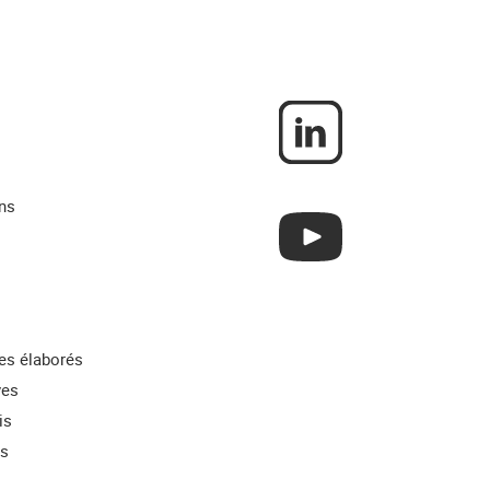
ns
res élaborés
ves
is
ns