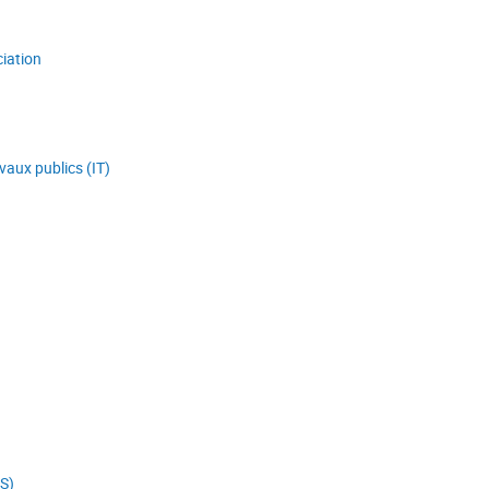
ciation
avaux publics (IT)
S)