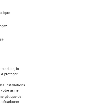
utique
iogaz
gie
 produits, la
 & protéger
des installations
 votre usine
énergétique de
et décarboner