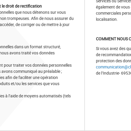
Services ou Service
le droit de rectification
également de vous e
sonnelles que nous détenons sur vous
commerciales person
t non trompeuses. Afin de nous assurer du
localisation.
accéder, de corriger ou de mettre à jour
COMMENT NOUS C
onnelles dans un format structuré,
Si vous avez des qu
i nous avons traité vos données
de recommandations
protection des don
 pour traiter vos données personnelles
communication@cla
us avons communiqué au préalable ;
de l’Industrie- 695
s afin de faciliter une opération
oduits et/ou les services que vous
es à l’aide de moyens automatisés (tels