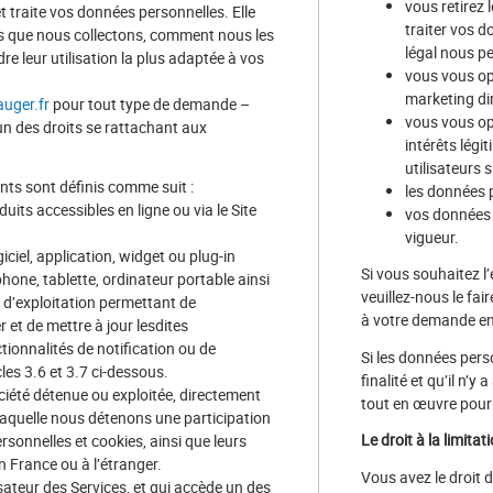
vous retirez
t traite vos données personnelles. Elle
traiter vos d
es que nous collectons, comment nous les
légal nous pe
dre leur utilisation la plus adaptée à vos
vous vous op
marketing dir
uger.fr
pour tout type de demande –
vous vous op
un des droits se rattachant aux
intérêts légi
utilisateurs s
ants sont définis comme suit :
les données p
its accessibles en ligne ou via le Site
vos données p
vigueur.
giciel, application, widget ou plug-in
Si vous souhaitez 
hone, tablette, ordinateur portable ainsi
veuillez-nous le fa
 d’exploitation permettant de
à votre demande en 
er et de mettre à jour lesdites
tionnalités de notification ou de
Si les données pers
cles 3.6 et 3.7 ci-dessous.
finalité et qu’il n’
ciété détenue ou exploitée, directement
tout en œuvre pour
laquelle nous détenons une participation
Le droit à la limita
rsonnelles et cookies, ainsi que leurs
n France ou à l’étranger.
Vous avez le droit 
isateur des Services, et qui accède un des