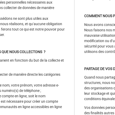
nées personnelles nécessaires aux
ans collecter de données de manière
COMMENT NOUS P
sédons ne sont plus utiles aux
nous réalisons, et qu’aucune obligation
Nous avons conscien
 ferons tout ce qui est notre pouvoir pour
Nous faisons nos me
ser.
mauvaise utilisatio
modification ou d’
sécurité pour vous
utilisons des contrô
S QUE NOUS COLLECTONS ?
ient en fonction du but de la collecte et
PARTAGE DE VOS 
cter de manière directe les catégories
Quand nous partage
structures, nous n
e nom, votre prénom, votre adresse e-
des organisations qu
os numéro(s) de téléphone ;
leur stockage et qui
re compte en ligne, soit le nom
conditions équivale
us est nécessaire pour créer un compte
mmunautés en ligne accessibles en ligne
Vos données person
des finalités autre