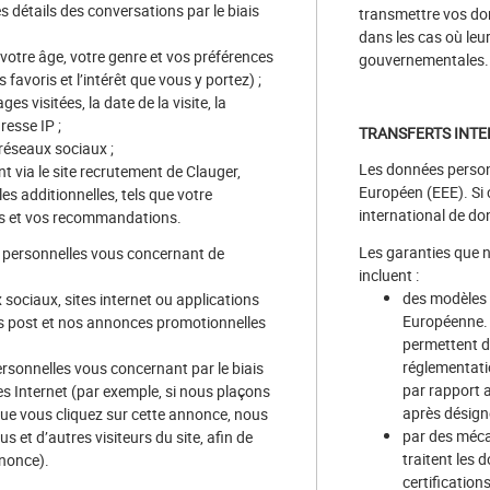
s détails des conversations par le biais
transmettre vos don
dans les cas où leur
votre âge, votre genre et vos préférences
gouvernementales.
favoris et l’intérêt que vous y portez) ;
es visitées, la date de la visite, la
resse IP ;
TRANSFERTS INT
 réseaux sociaux ;
Les données person
t via le site recrutement de Clauger,
Européen (EEE). Si 
s additionnelles, tels que votre
international de do
rs et vos recommandations.
Les garanties que n
 personnelles vous concernant de
incluent :
des modèles 
sociaux, sites internet ou applications
Européenne. C
os post et nos annonces promotionnelles
permettent de
réglementati
rsonnelles vous concernant par le biais
par rapport a
es Internet (par exemple, si nous plaçons
après désign
 que vous cliquez sur cette annonce, nous
par des mécan
 et d’autres visiteurs du site, afin de
traitent les
nnonce).
certification