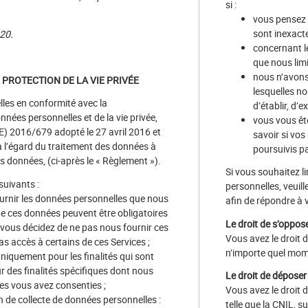
si :
vous pensez 
sont inexacte
20.
concernant l
que nous limi
nous n’avons
PROTECTION DE LA VIE PRIVÉE
lesquelles n
lles en conformité avec la
d’établir, d’
nées personnelles et de la vie privée,
vous vous êt
) 2016/679 adopté le 27 avril 2016 et
savoir si vos 
à l’égard du traitement des données à
poursuivis pa
es données, (ci-après le « Règlement »).
Si vous souhaitez l
uivants :
personnelles, veuil
urnir les données personnelles que nous
afin de répondre à 
 ces données peuvent être obligatoires
Le droit de s’oppos
i vous décidez de ne pas nous fournir ces
Vous avez le droit 
as accès à certains de ces Services ;
n’importe quel mom
niquement pour les finalités qui sont
r des finalités spécifiques dont nous
Le droit de déposer
es vous avez consenties ;
Vous avez le droit 
 de collecte de données personnelles :
telle que la CNIL, 