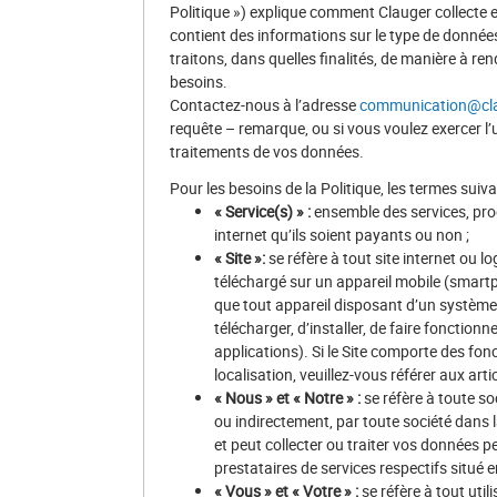
Politique ») explique comment Clauger collecte e
contient des informations sur le type de donné
traitons, dans quelles finalités, de manière à ren
besoins.
Contactez-nous à l’adresse
communication@cla
requête – remarque, ou si vous voulez exercer l’
traitements de vos données.
Pour les besoins de la Politique, les termes suiv
« Service(s) » :
ensemble des services, produ
internet qu’ils soient payants ou non ;
« Site »:
se réfère à tout site internet ou lo
téléchargé sur un appareil mobile (smartp
que tout appareil disposant d’un système
télécharger, d’installer, de faire fonctionn
applications). Si le Site comporte des fonc
localisation, veuillez-vous référer aux arti
« Nous » et « Notre » :
se réfère à toute so
ou indirectement, par toute société dans 
et peut collecter ou traiter vos données pe
prestataires de services respectifs situé e
« Vous » et « Votre » :
se réfère à tout util