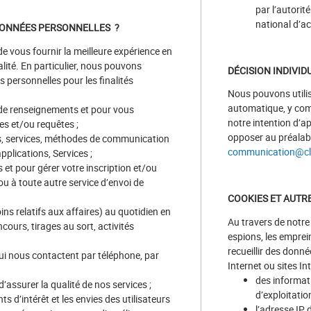
par l’autorit
national d’a
DONNÉES PERSONNELLES ?
e vous fournir la meilleure expérience en
alité. En particulier, nous pouvons
DÉCISION INDIVI
es personnelles pour les finalités
Nous pouvons utilis
automatique, y comp
 de renseignements et pour vous
notre intention d’a
s et/ou requêtes ;
opposer au préalab
ts, services, méthodes de communication
communication@cla
applications, Services ;
t pour gérer votre inscription et/ou
u à toute autre service d’envoi de
COOKIES ET AUTR
ns relatifs aux affaires) au quotidien en
Au travers de notre 
cours, tirages au sort, activités
espions, les emprei
recueillir des donn
 qui nous contactent par téléphone, par
Internet ou sites In
des informati
’assurer la qualité de nos services ;
d’exploitation
s d’intérêt et les envies des utilisateurs
l’adresse IP d