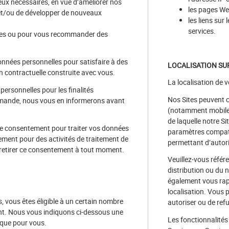
eux nécessaires, en vue d’améliorer nos
les pages We
 et/ou de développer de nouveaux
les liens sur
services.
ées ou pour vous recommander des
nées personnelles pour satisfaire à des
LOCALISATION SU
on contractuelle construite avec vous.
La localisation de v
ersonnelles pour les finalités
Nos Sites peuvent c
emande, nous vous en informerons avant
(notamment mobile) 
de laquelle notre Si
tre consentement pour traiter vos données
paramètres compatib
ment pour des activités de traitement de
permettant d’autoris
 retirer ce consentement à tout moment.
Veuillez-vous référe
distribution ou du n
également vous rapp
localisation. Vous 
 vous êtes éligible à un certain nombre
autoriser ou de refu
nt. Nous vous indiquons ci-dessous une
Les fonctionnalités
ique pour vous.