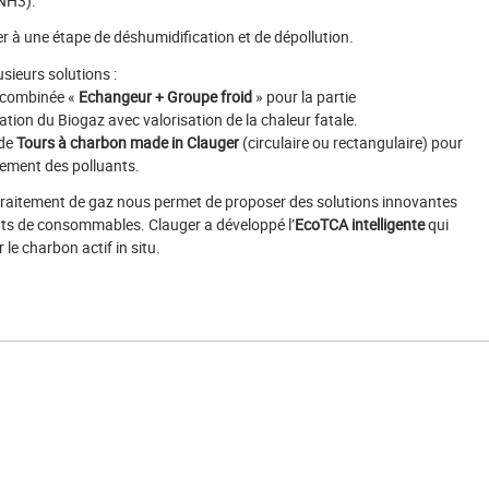
 NH3).
er à une étape de déshumidification et de dépollution.
sieurs solutions :
 combinée «
Echangeur + Groupe froid
» pour la partie
tion du Biogaz avec valorisation de la chaleur fatale.
de
Tours à charbon made in Clauger
(circulaire ou rectangulaire) pour
itement des polluants.
 traitement de gaz nous permet de proposer des solutions innovantes
ûts de consommables. Clauger a développé l’
EcoTCA intelligente
qui
le charbon actif in situ.