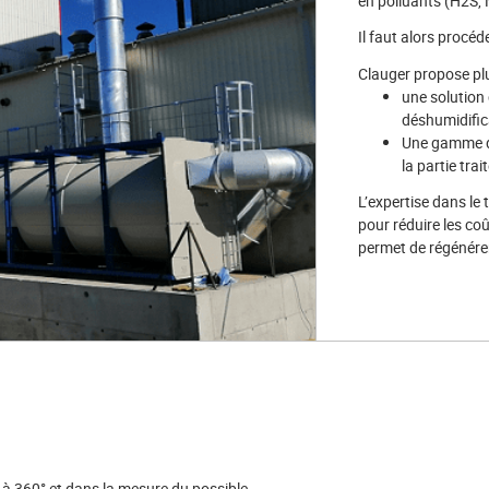
en polluants (H2S,
Il faut alors procéd
Clauger propose plu
une solution
déshumidifica
Une gamme 
la partie tra
L’expertise dans le
pour réduire les co
permet de régénérer 
 à 360° et dans la mesure du possible,