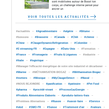
sont mobilisées autour de Boost ton
corps, un challenge interne pensé pour
ancrer un
VOIR TOUTES LES ACTUALITÉS
#actualités
–
#Agroalimentaire
–
#algérie
–
#Bitume
–
#boissons
–
#Brasserie
–
#Canada
–
#Chili
–
#chimie
–
#Chine
–
#ClaugerDynamicRefrigeration
–
#Colombie
–
#E-streaming-FR
–
#Espagne
–
#États-Unis
–
#Formation
–
#France
–
#Fromagerie
–
#Fruits & Légumes
–
#industrie
–
#Italie
–
#logistique
–
#Manager l'efficacité énergétique de votre site industriel et décarboner
–
#Marine
–
#MÉTHANISATION-BIOGAZ
–
#Méthanisation-Biogaz
–
#metiers
–
#Mexique
–
#MyClaugerDetect
–
#Naval
–
#NOUS REJOINDRE
–
#panification
–
#patinoire
–
#Pet Food
–
#pharma
–
#procédé-vivant
–
#ProcessGazEnergie
–
#Produits Alimentaires Elaborés
–
#produits-laitiers-frais
–
#Protéines Alternatives
–
#Russie
–
#savoir-faire
–
#Service
–
#skid
–
#SMO-FR
–
#Suisse
–
#Traitement d’air
–
#valeurs
–