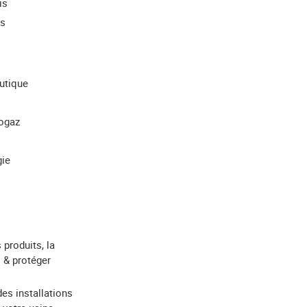
is
ns
utique
iogaz
gie
 produits, la
 & protéger
des installations