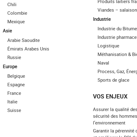
Produits laitiers fra
Chili
Viandes – salaiso
Colombie
Industrie
Mexique
Industrie du Bitume
Asie
Industrie pharmace
Arabie Saoudite
Logistique
Émirats Arabes Unis
Méthanisation & B
Russie
Naval
Europe
Process, Gaz, Éner
Belgique
Sports de glace
Espagne
France
VOS ENJEUX
Italie
Assurer la qualité des
Suisse
sécurité des hommes
l’environnement
Garantir la pérennité 