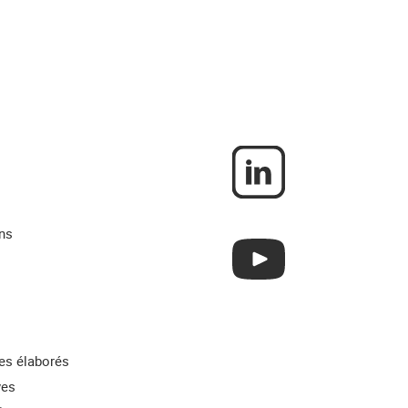
ns
res élaborés
ves