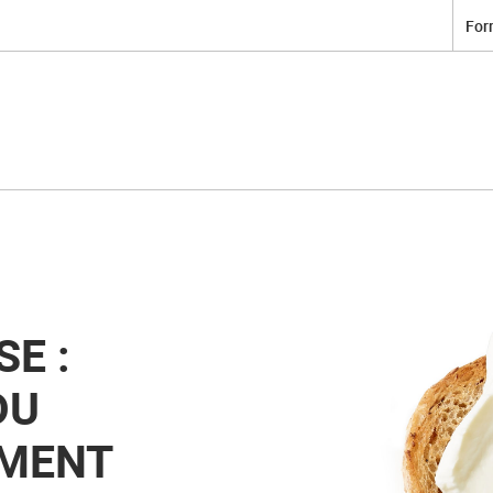
For
E :
DU
EMENT