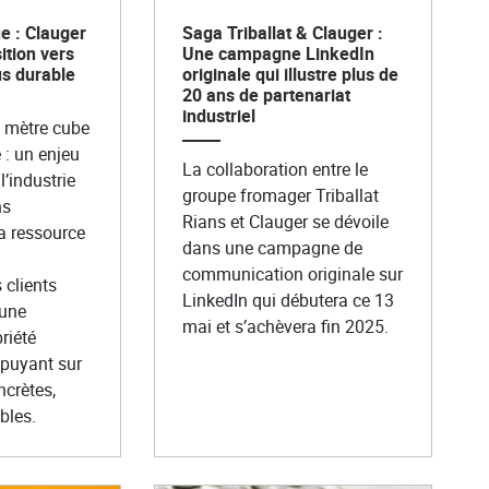
e : Clauger
Saga Triballat & Clauger :
ition vers
Une campagne LinkedIn
us durable
originale qui illustre plus de
20 ans de partenariat
industriel
e mètre cube
: un enjeu
La collaboration entre le
l’industrie
groupe fromager Triballat
ns
Rians et Clauger se dévoile
la ressource
dans une campagne de
communication originale sur
clients
LinkedIn qui débutera ce 13
 une
mai et s’achèvera fin 2025.
riété
ppuyant sur
ncrètes,
bles.