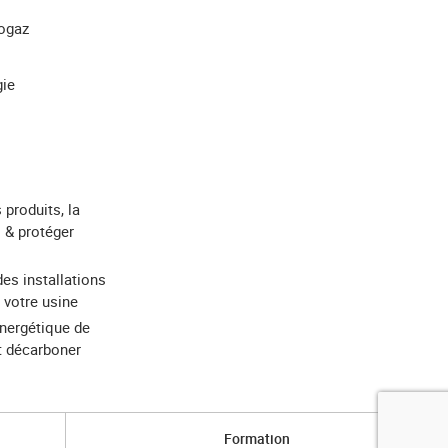
iogaz
gie
 produits, la
 & protéger
des installations
 votre usine
énergétique de
et décarboner
Formation