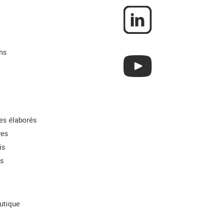
ns
res élaborés
ves
is
ns
utique