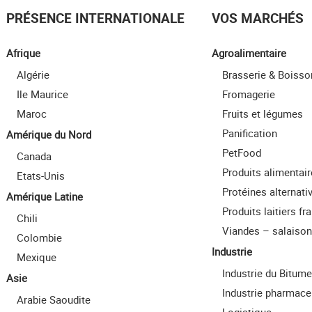
PRÉSENCE INTERNATIONALE
VOS MARCHÉS
Afrique
Agroalimentaire
Algérie
Brasserie & Boisso
Ile Maurice
Fromagerie
Maroc
Fruits et légumes
Panification
Amérique du Nord
PetFood
Canada
Produits alimentai
Etats-Unis
Protéines alternati
Amérique Latine
Produits laitiers fra
Chili
Viandes – salaiso
Colombie
Industrie
Mexique
Industrie du Bitume
Asie
Industrie pharmace
Arabie Saoudite