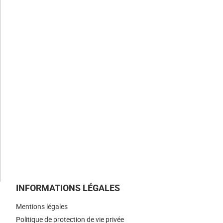
CLAUGER
Notre histoire
Nos valeurs
Nos savoir-faire
Nos métiers
NOS ACTUALITÉS
NOUS REJOINDRE
NOUS CONTACTER
INFORMATIONS LÉGALES
Mentions légales
Politique de protection de vie privée