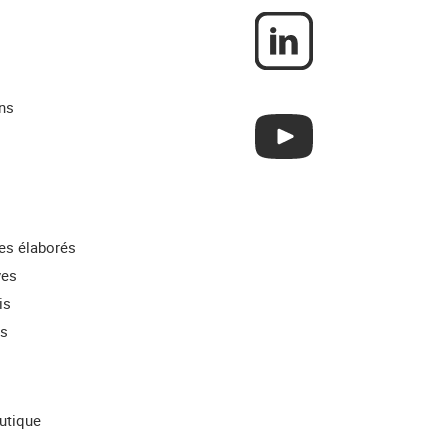
ns
res élaborés
ves
is
ns
utique