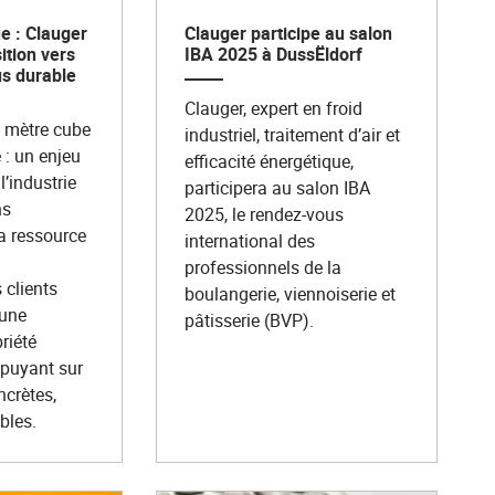
e : Clauger
Clauger participe au salon
ition vers
IBA 2025 à DussËldorf
us durable
Clauger, expert en froid
e mètre cube
industriel, traitement d’air et
: un enjeu
efficacité énergétique,
l’industrie
participera au salon IBA
ns
2025, le rendez-vous
la ressource
international des
professionnels de la
clients
boulangerie, viennoiserie et
 une
pâtisserie (BVP).
riété
ppuyant sur
ncrètes,
bles.