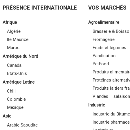
PRÉSENCE INTERNATIONALE
VOS MARCHÉS
Afrique
Agroalimentaire
Algérie
Brasserie & Boisso
Ile Maurice
Fromagerie
Maroc
Fruits et légumes
Panification
Amérique du Nord
PetFood
Canada
Produits alimentai
Etats-Unis
Protéines alternati
Amérique Latine
Produits laitiers fra
Chili
Viandes – salaiso
Colombie
Industrie
Mexique
Industrie du Bitume
Asie
Industrie pharmace
Arabie Saoudite