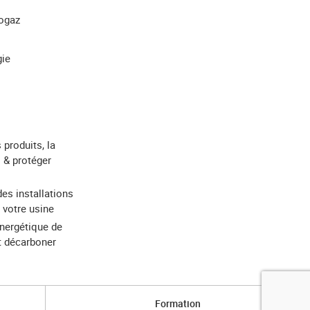
iogaz
gie
 produits, la
 & protéger
des installations
 votre usine
énergétique de
et décarboner
Formation