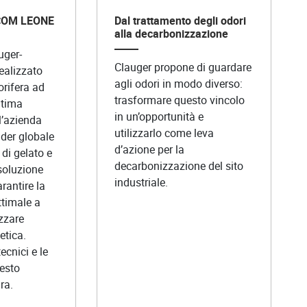
NCOM LEONE
Dal trattamento degli odori
alla decarbonizzazione
uger-
Clauger propone di guardare
ealizzato
agli odori in modo diverso:
orifera ad
trasformare questo vincolo
ltima
in un’opportunità e
l’azienda
utilizzarlo come leva
der globale
d’azione per la
di gelato e
decarbonizzazione del sito
soluzione
industriale.
rantire la
timale a
zzare
etica.
tecnici e le
uesto
ra.