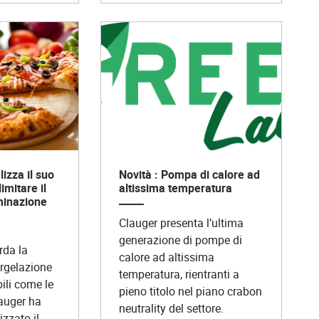
izza il suo
Novità : Pompa di calore ad
imitare il
altissima temperatura
minazione
Clauger presenta l’ultima
generazione di pompe di
rda la
calore ad altissima
urgelazione
temperatura, rientranti a
bili come le
pieno titolo nel piano crabon
lauger ha
neutrality del settore.
zzato il