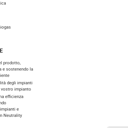
tica
Biogas
E
el prodotto,
a e sostenendo la
iente
lità degli impianti
l vostro impianto
a efficienza
ndo
 impianti e
on Neutrality