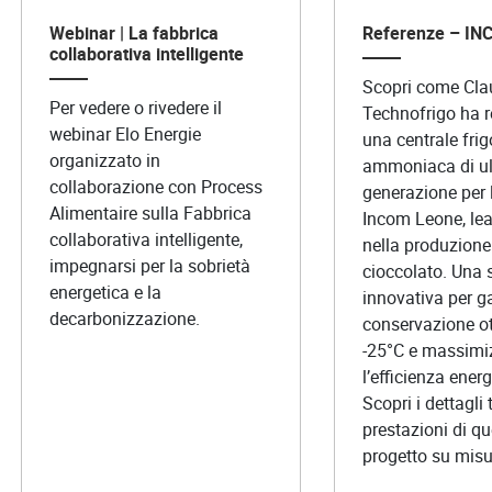
Webinar | La fabbrica
Referenze – I
collaborativa intelligente
Scopri come Cla
Per vedere o rivedere il
Technofrigo ha r
webinar Elo Energie
una centrale frig
organizzato in
ammoniaca di u
collaborazione con Process
generazione per 
Alimentaire sulla Fabbrica
Incom Leone, lea
collaborativa intelligente,
nella produzione 
impegnarsi per la sobrietà
cioccolato. Una 
energetica e la
innovativa per ga
decarbonizzazione.
conservazione ot
-25°C e massimi
l’efficienza energ
Scopri i dettagli 
prestazioni di q
progetto su misu