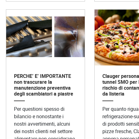
PERCHE’ E’ IMPORTANTE
Clauger personal
non trascurare la
tunnel SMO per l
manutenzione preventiva
rischio di conta
degli scambiatori a piastre
da listeria
Per questioni spesso di
Per quanto rigua
bilancio e nonostante i
refrigerazione-s
nostri avvertimenti, alcuni
di prodotti sensi
dei nostri clienti nel settore
pizze fresche, C
alimentare non considerano
appena personali