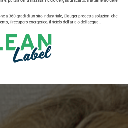
ale: pulizia centralizzata, riciclo dei gas di scarto, trattamento delle
one a 360 gradi di un sito industriale, Clauger progetta soluzioni che
nto, il recupero energetico, il riciclo dell’aria o dell’acqua…