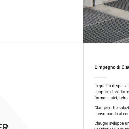
L'impegno di Cla
In qualità di special
supporta i produttor
farmaceutici, industr
Clauger offre soluz
consumando al cont
Clauger sviluppa un’
ER