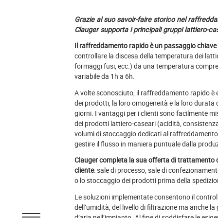
Grazie al suo savoir-faire storico nel raffredd
Clauger supporta i principali gruppi lattiero-case
Il raffreddamento rapido è un passaggio chiave
controllare la discesa della temperatura dei latt
formaggi fusi, ecc.) da una temperatura compresa
variabile da 1h a 6h.
A volte sconosciuto, il raffreddamento rapido è e
dei prodotti, la loro omogeneità e la loro durata
giorni. I vantaggi per i clienti sono facilmente m
dei prodotti lattiero-caseari (acidità, consistenz
volumi di stoccaggio dedicati al raffreddamento d
gestire il flusso in maniera puntuale dalla produ
Clauger completa la sua offerta di trattamento de
cliente
: sale di processo, sale di confezionamen
o lo stoccaggio dei prodotti prima della spedizi
Le soluzioni implementate consentono il control
dell’umidità, del livello di filtrazione ma anche l
d’aria nell’impianto. Al fine di soddisfare le esig