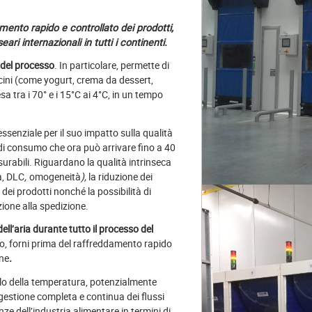
amento rapido e controllato dei prodotti,
ari internazionali in tutti i continenti.
 del processo
. In particolare, permette di
icini (come yogurt, crema da dessert,
 tra i 70° e i 15°C ai 4°C, in un tempo
ssenziale per il suo impatto sulla qualità
 di consumo che ora può arrivare fino a 40
isurabili. Riguardano la qualità intrinseca
a, DLC
,
omogeneità
),
la riduzione dei
ei prodotti nonché la possibilità di
zione alla spedizione.
ll’aria durante tutto il processo del
to, forni prima del raffreddamento rapido
one
.
lo della temperatura, potenzialmente
a gestione completa e continua dei flussi
enze dell’industria alimentare in termini di