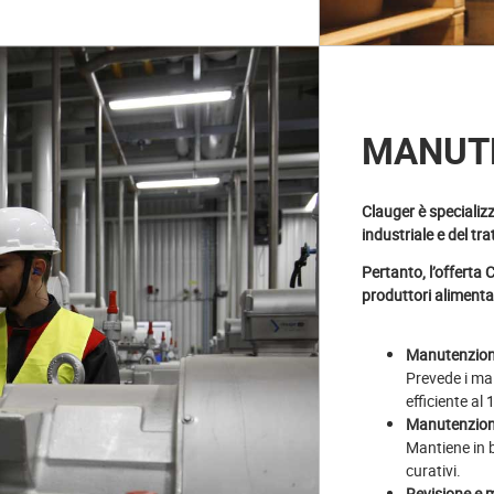
MANUT
Clauger è specializ
industriale e del tr
Pertanto, l’offerta 
produttori alimenta
Manutenzion
Prevede i mal
efficiente al
Manutenzion
Mantiene in b
curativi.
Revisione e 