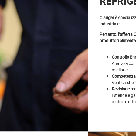
REFRIG
Clauger è specializ
industriale.
Pertanto, l’offerta 
produttori alimentari
Controllo En
Analizza con
migliorie.
Competenza 
Verifica che 
Revisione m
Estende e gar
motori elettr