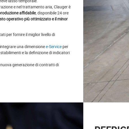
 breve lasso temporale.
razione e nel trattamento aria, Clauger è
 produzione affidabile
, disponibile 24 ore
osto operativo più ottimizzato e il minor
i per fornire il miglior livello di
i integrare una dimensione
e-Service
per
abilimenti e la definizione di indicatori
nuova generazione di contratti di