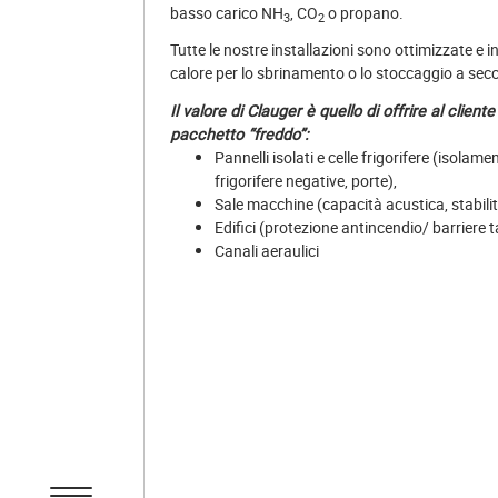
basso carico NH
, CO
o propano.
3
2
Tutte le nostre installazioni sono ottimizzate e i
calore per lo sbrinamento o lo stoccaggio a secc
Il valore di Clauger è quello di offrire al cliente
pacchetto “freddo”:
Pannelli isolati e celle frigorifere (isolame
frigorifere negative, porte),
Sale macchine (capacità acustica, stabilit
Edifici (protezione antincendio/ barriere 
Canali aeraulici