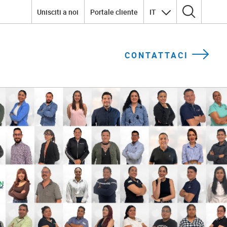
Unisciti a noi
Portale cliente
IT
Ricerca per:
CONTATTACI