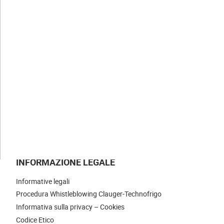
La nostra storia
I nostri valori
Le nostre competenze
Le nostre professioni
LE NOSTRE NEWS
UNISCITI A NOI
CONTATTI
INFORMAZIONE LEGALE
Informative legali
Procedura Whistleblowing Clauger-Technofrigo
Informativa sulla privacy – Cookies
Codice Etico