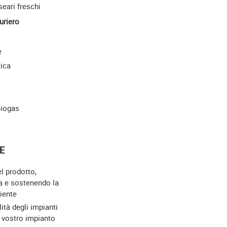
seari freschi
uriero
e
tica
Biogas
E
el prodotto,
a e sostenendo la
iente
lità degli impianti
l vostro impianto