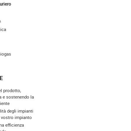
uriero
e
tica
Biogas
E
el prodotto,
a e sostenendo la
iente
lità degli impianti
l vostro impianto
a efficienza