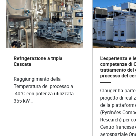
Refrigerazione a tripla
L’esperienza e l
Cascata
competenze di C
trattamento dei 
processo del ce
Raggiungimento della
Temperatura del processo a
Clauger ha parte
-40°C con potenza utilizzata
progetto di reali
355 kW…
della piattafor
(Pyrénées Compo
Research) per co
Centro francese d
aerospaziale One