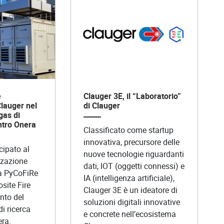
e
Clauger 3E, il “Laboratorio”
lauger nel
di Clauger
gas di
ntro Onera
Classificato come startup
innovativa, precursore delle
cipato al
nuove tecnologie riguardanti
zzazione
dati, IOT (oggetti connessi) e
ma PyCoFiRe
IA (intelligenza artificiale),
site Fire
Clauger 3E è un ideatore di
nto del
soluzioni digitali innovative
i ricerca
e concrete nell’ecosistema
ra.