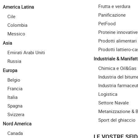
Frutta e verdura
America Latina
Panificazione
Cile
PetFood
Colombia
Proteine innovative
Messico
Prodotti alimentari
Asia
Prodotti lattiero-ca
Emirati Arabi Uniti
Industriale & Manifatt
Russia
Chimica e Oil&Gas
Europa
Industria del bitum
Belgio
Industria farmaceu
Francia
Logistica
Italia
Settore Navale
Spagna
Metanizzazione & 
Svizzera
Sport del ghiaccio
Nord America
Canada
LE VOSTRE SFID