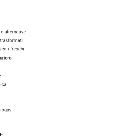
 e alternative
 trasformati
seari freschi
uriero
e
tica
Biogas
E