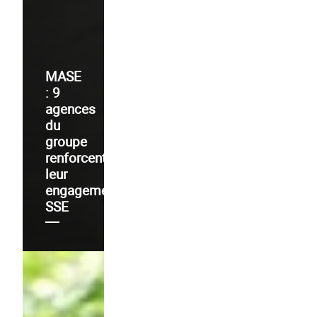
MASE
: 9
agences
du
groupe
renforcent
leur
engagement
SSE