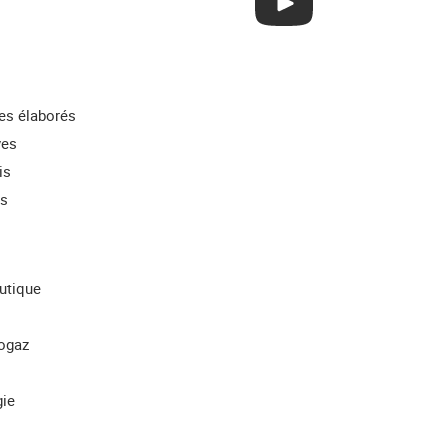
res élaborés
ves
is
ns
utique
iogaz
gie