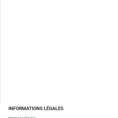
CLAUGER
Notre histoire
Nos valeurs
Nos savoir-faire
Nos métiers
NOS ACTUALITÉS
NOUS REJOINDRE
NOUS CONTACTER
INFORMATIONS LÉGALES