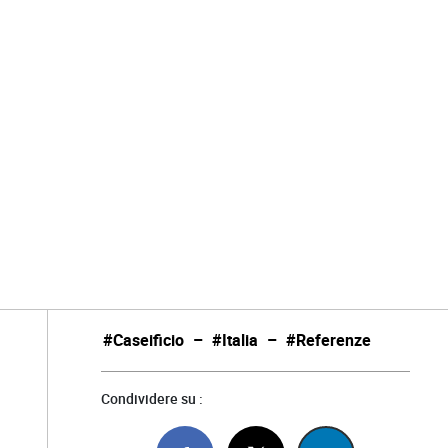
#Caseificio
–
#Italia
–
#Referenze
Condividere su :