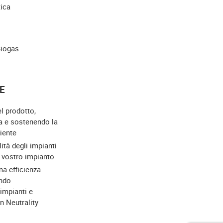
tica
Biogas
E
el prodotto,
a e sostenendo la
iente
lità degli impianti
l vostro impianto
a efficienza
ndo
 impianti e
on Neutrality