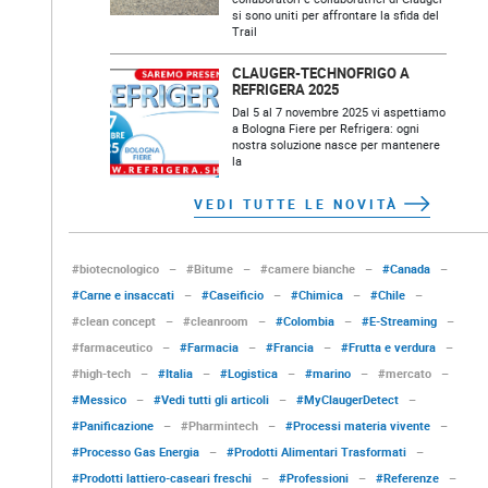
si sono uniti per affrontare la sfida del
Trail
CLAUGER-TECHNOFRIGO A
REFRIGERA 2025
Dal 5 al 7 novembre 2025 vi aspettiamo
a Bologna Fiere per Refrigera: ogni
nostra soluzione nasce per mantenere
la
VEDI TUTTE LE NOVITÀ
#biotecnologico
–
#Bitume
–
#camere bianche
–
#Canada
–
#Carne e insaccati
–
#Caseificio
–
#Chimica
–
#Chile
–
#clean concept
–
#cleanroom
–
#Colombia
–
#E-Streaming
–
#farmaceutico
–
#Farmacia
–
#Francia
–
#Frutta e verdura
–
#high-tech
–
#Italia
–
#Logistica
–
#marino
–
#mercato
–
#Messico
–
#Vedi tutti gli articoli
–
#MyClaugerDetect
–
#Panificazione
–
#Pharmintech
–
#Processi materia vivente
–
#Processo Gas Energia
–
#Prodotti Alimentari Trasformati
–
#Prodotti lattiero-caseari freschi
–
#Professioni
–
#Referenze
–