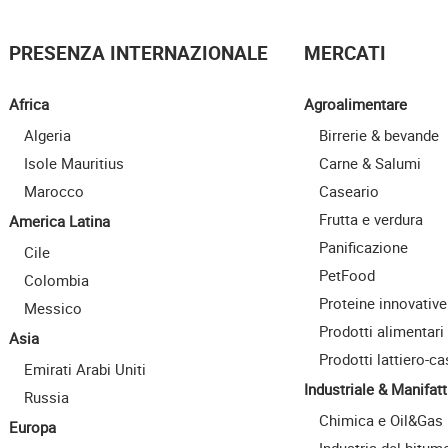
PRESENZA INTERNAZIONALE
MERCATI
Africa
Agroalimentare
Algeria
Birrerie & bevande
Isole Mauritius
Carne & Salumi
Marocco
Caseario
Frutta e verdura
America Latina
Panificazione
Cile
PetFood
Colombia
Proteine innovative
Messico
Prodotti alimentari
Asia
Prodotti lattiero-ca
Emirati Arabi Uniti
Industriale & Manifatt
Russia
Chimica e Oil&Gas
Europa
Industria del bitum