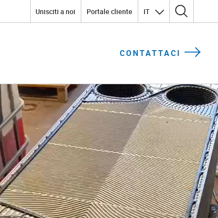
Unisciti a noi
Portale cliente
IT
Ricerca per:
CONTATTACI