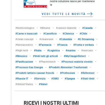
nostra soluzione nasce per mantenere
la
VEDI TUTTE LE NOVITÀ
#biotecnologico
–
#Bitume
–
#camere bianche
–
#Canada
–
#Carne e insaccati
–
#Caseificio
–
#Chimica
–
#Chile
–
#clean concept
–
#cleanroom
–
#Colombia
–
#E-Streaming
–
#farmaceutico
–
#Farmacia
–
#Francia
–
#Frutta e verdura
–
#high-tech
–
#Italia
–
#Logistica
–
#marino
–
#mercato
–
#Messico
–
#Vedi tutti gli articoli
–
#MyClaugerDetect
–
#Panificazione
–
#Pharmintech
–
#Processi materia vivente
–
#Processo Gas Energia
–
#Prodotti Alimentari Trasformati
–
#Prodotti lattiero-caseari freschi
–
#Professioni
–
#Referenze
–
#Russia-IT
–
#Servizio
–
#SMO
–
#Spagna
–
#Stati-Uniti
–
#United States
–
#Valori
RICEVI I NOSTRI ULTIMI