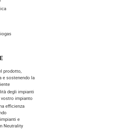
tica
Biogas
E
el prodotto,
a e sostenendo la
iente
lità degli impianti
l vostro impianto
a efficienza
ndo
 impianti e
on Neutrality