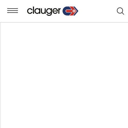
Reche
12/03/26
VALTRIA BY CLAUGER À
CONTAMIN@LYON
Les 25 et 26 mars 2026, Valtria by Clauger vous
donne rendez-vous à Contamin@Lyon,
l’événement régional de référence dédié à la
maîtrise de la contamination et aux salles
propres
.
Pendant deux jours, les professionnels des
environnements contrôlés se retrouvent à La