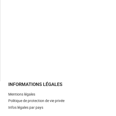
Notre histoire
Nos valeurs
Nos savoir-faire
Nos métiers
NOS ACTUALITÉS
NOUS REJOINDRE
NOUS CONTACTER
INFORMATIONS LÉGALES
Mentions légales
Politique de protection de vie privée
Infos légales par pays