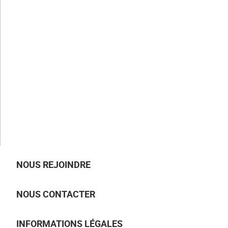
CLAUGER
Notre histoire
Nos valeurs
Nos savoir-faire
Nos métiers
NOS ACTUALITÉS
NOUS REJOINDRE
NOUS CONTACTER
INFORMATIONS LÉGALES