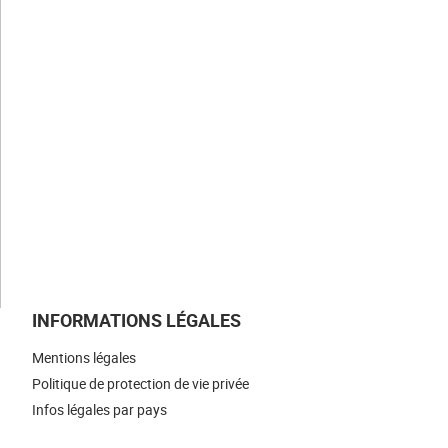
Notre histoire
Nos valeurs
Nos savoir-faire
Nos métiers
NOS ACTUALITÉS
NOUS REJOINDRE
NOUS CONTACTER
INFORMATIONS LÉGALES
Mentions légales
Politique de protection de vie privée
Infos légales par pays