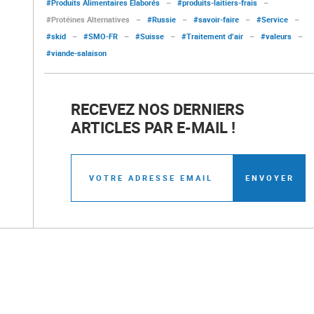
#Produits Alimentaires Elaborés
–
#produits-laitiers-frais
–
#Protéines Alternatives
–
#Russie
–
#savoir-faire
–
#Service
–
#skid
–
#SMO-FR
–
#Suisse
–
#Traitement d’air
–
#valeurs
–
#viande-salaison
RECEVEZ NOS DERNIERS
ARTICLES PAR E-MAIL !