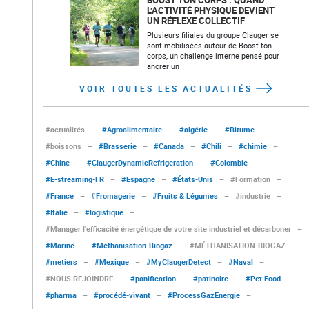
BOOST TON CORPS : QUAND
L’ACTIVITÉ PHYSIQUE DEVIENT
UN RÉFLEXE COLLECTIF
Plusieurs filiales du groupe Clauger se
sont mobilisées autour de Boost ton
corps, un challenge interne pensé pour
ancrer un
VOIR TOUTES LES ACTUALITÉS
#actualités
–
#Agroalimentaire
–
#algérie
–
#Bitume
–
#boissons
–
#Brasserie
–
#Canada
–
#Chili
–
#chimie
–
#Chine
–
#ClaugerDynamicRefrigeration
–
#Colombie
–
#E-streaming-FR
–
#Espagne
–
#États-Unis
–
#Formation
–
#France
–
#Fromagerie
–
#Fruits & Légumes
–
#industrie
–
#Italie
–
#logistique
–
#Manager l'efficacité énergétique de votre site industriel et décarboner
–
#Marine
–
#Méthanisation-Biogaz
–
#MÉTHANISATION-BIOGAZ
–
#metiers
–
#Mexique
–
#MyClaugerDetect
–
#Naval
–
#NOUS REJOINDRE
–
#panification
–
#patinoire
–
#Pet Food
–
#pharma
–
#procédé-vivant
–
#ProcessGazEnergie
–