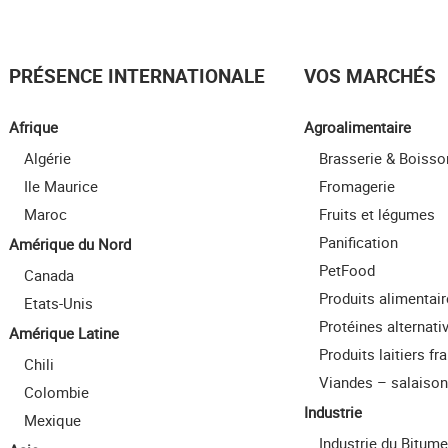
PRÉSENCE INTERNATIONALE
VOS MARCHÉS
Afrique
Agroalimentaire
Algérie
Brasserie & Boisso
Ile Maurice
Fromagerie
Maroc
Fruits et légumes
Panification
Amérique du Nord
PetFood
Canada
Produits alimentai
Etats-Unis
Protéines alternati
Amérique Latine
Produits laitiers fra
Chili
Viandes – salaiso
Colombie
Industrie
Mexique
Industrie du Bitume