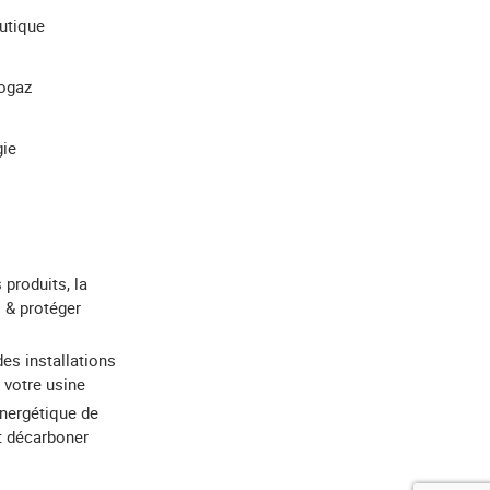
utique
iogaz
gie
 produits, la
 & protéger
des installations
 votre usine
énergétique de
et décarboner