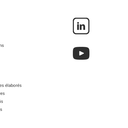
ns
res élaborés
ves
is
ns