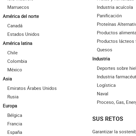
Marruecos
Industria acuícola
Panificación
América del norte
Proteínas Alternati
Canadá
Productos alimenta
Estados Unidos
Productos lácteos 
América latina
Quesos
Chile
Industria
Colombia
Deportes sobre hie
México
Industria farmacéu
Asia
Logística
Emiratos Árabes Unidos
Naval
Rusia
Proceso, Gas, Ener
Europa
Bélgica
SUS RETOS
Francia
Garantizar la sostenib
España