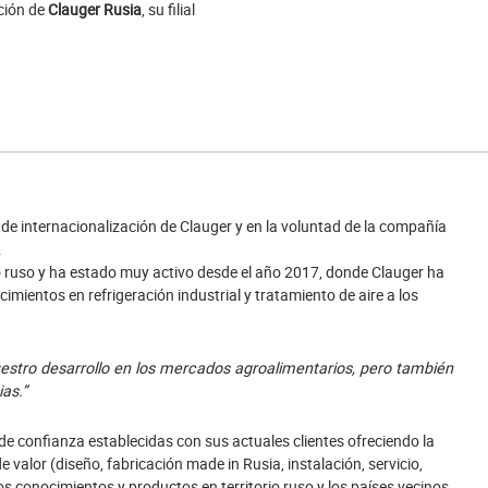
ación de
Clauger Rusia
, su filial
 de internacionalización de Clauger y en la voluntad de la compañía
.
 ruso y ha estado muy activo desde el año 2017, donde Clauger ha
mientos en refrigeración industrial y tratamiento de aire a los
estro desarrollo en los mercados agroalimentarios, pero también
ias.”
 de confianza establecidas con sus actuales clientes ofreciendo la
 valor (diseño, fabricación made in Rusia, instalación, servicio,
s conocimientos y productos en territorio ruso y los países vecinos.