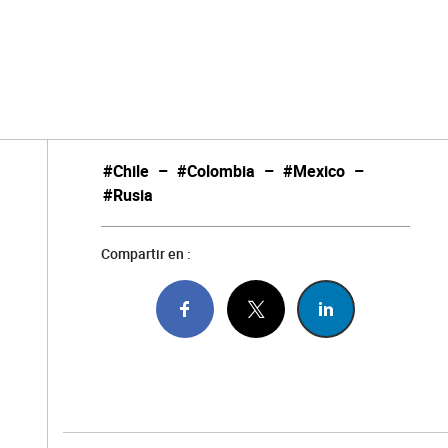
#Chile
–
#Colombia
–
#Mexico
–
#Rusia
Compartir en :