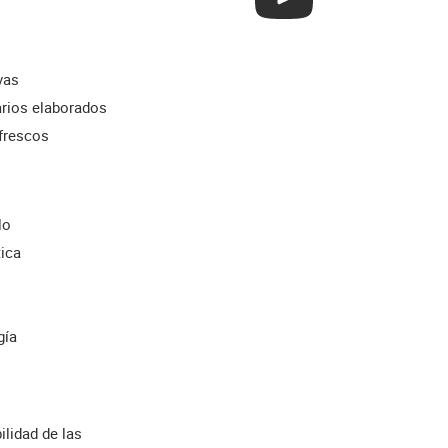
vas
rios elaborados
frescos
lo
tica
gía
ilidad de las