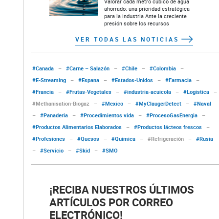
Valorar cada metro cúbico de agua
ahorrado: una prioridad estratégica
para la industria Ante la creciente
presión sobre los recursos
VER TODAS LAS NOTICIAS
#Canada
–
#Carne – Salazón
–
#Chile
–
#Colombia
–
#E-Streaming
–
#Espana
–
#Estados-Unidos
–
#Farmacia
–
#Francia
–
#Frutas-Vegetales
–
#industria-acuicola
–
#Logistica
–
#Methanisation-Biogaz
–
#Mexico
–
#MyClaugerDetect
–
#Naval
–
#Panaderia
–
#Procedimientos vida
–
#ProcesoGasEnergia
–
#Productos Alimentarios Elaborados
–
#Productos lácteos frescos
–
#Profesiones
–
#Quesos
–
#Quimica
–
#Refrigeración
–
#Rusia
–
#Servicio
–
#Skid
–
#SMO
¡RECIBA NUESTROS ÚLTIMOS
ARTÍCULOS POR CORREO
ELECTRÓNICO!