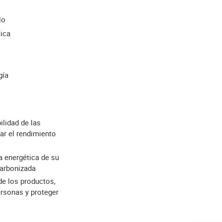
lo
tica
gía
ilidad de las
ar el rendimiento
ia energética de su
carbonizada
 de los productos,
ersonas y proteger