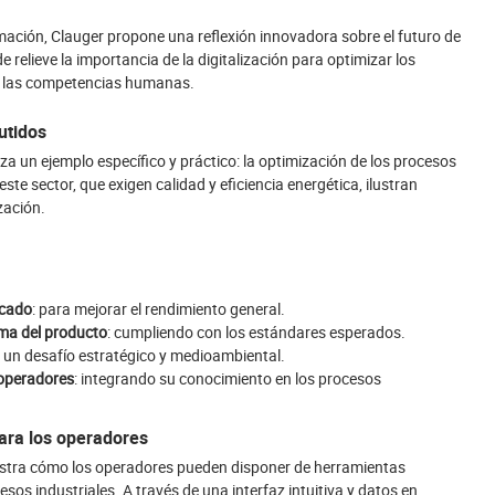
mación, Clauger propone una reflexión innovadora sobre el futuro de
de relieve la importancia de la digitalización para optimizar los
an las competencias humanas.
utidos
iza un ejemplo específico y práctico: la optimización de los procesos
te sector, que exigen calidad y eficiencia energética, ilustran
zación.
ecado
: para mejorar el rendimiento general.
ma del producto
: cumpliendo con los estándares esperados.
: un desafío estratégico y medioambiental.
 operadores
: integrando su conocimiento en los procesos
para los operadores
uestra cómo los operadores pueden disponer de herramientas
sos industriales. A través de una interfaz intuitiva y datos en