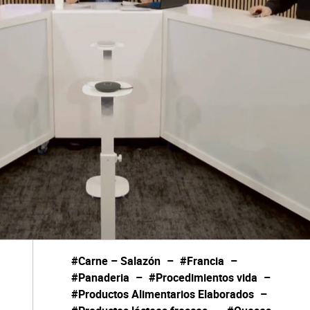
#Carne – Salazón
–
#Francia
–
#Panaderia
–
#Procedimientos vida
–
#Productos Alimentarios Elaborados
–