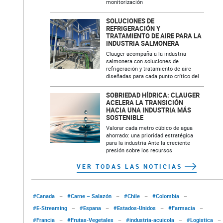
monitorización
SOLUCIONES DE
REFRIGERACIÓN Y
TRATAMIENTO DE AIRE PARA LA
INDUSTRIA SALMONERA
Clauger acompaña a la industria
salmonera con soluciones de
refrigeración y tratamiento de aire
diseñadas para cada punto crítico del
SOBRIEDAD HÍDRICA: CLAUGER
ACELERA LA TRANSICIÓN
HACIA UNA INDUSTRIA MÁS
SOSTENIBLE
Valorar cada metro cúbico de agua
ahorrado: una prioridad estratégica
para la industria Ante la creciente
presión sobre los recursos
VER TODAS LAS NOTICIAS
#Canada
–
#Carne – Salazón
–
#Chile
–
#Colombia
–
#E-Streaming
–
#Espana
–
#Estados-Unidos
–
#Farmacia
–
#Francia
–
#Frutas-Vegetales
–
#industria-acuicola
–
#Logistica
–