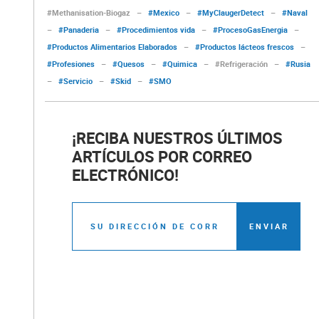
#Methanisation-Biogaz
–
#Mexico
–
#MyClaugerDetect
–
#Naval
–
#Panaderia
–
#Procedimientos vida
–
#ProcesoGasEnergia
–
#Productos Alimentarios Elaborados
–
#Productos lácteos frescos
–
#Profesiones
–
#Quesos
–
#Quimica
–
#Refrigeración
–
#Rusia
–
#Servicio
–
#Skid
–
#SMO
¡RECIBA NUESTROS ÚLTIMOS
ARTÍCULOS POR CORREO
ELECTRÓNICO!