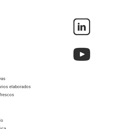
vas
rios elaborados
frescos
lo
tica