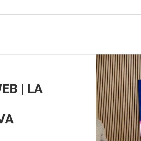
EB | LA
VA
,