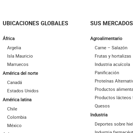
UBICACIONES GLOBALES
SUS MERCADOS
África
Agroalimentario
Argelia
Carne – Salazón
Isla Mauricio
Frutas y hortalizas
Marruecos
Industria acuícola
Panificación
América del norte
Proteínas Alternati
Canadá
Productos alimenta
Estados Unidos
Productos lácteos 
América latina
Quesos
Chile
Industria
Colombia
Deportes sobre hie
México
Industria farmacéu