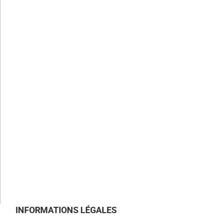
CLAUGER
Notre histoire
Nos valeurs
Nos savoir-faire
Nos métiers
NOS ACTUALITÉS
NOUS REJOINDRE
NOUS CONTACTER
INFORMATIONS LÉGALES