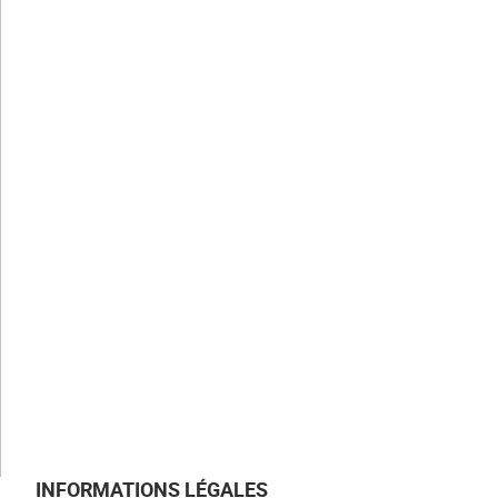
CLAUGER
Notre histoire
Nos valeurs
Nos savoir-faire
Nos métiers
NOS ACTUALITÉS
NOUS REJOINDRE
NOUS CONTACTER
INFORMATIONS LÉGALES