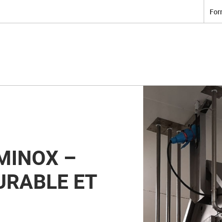
For
MINOX –
URABLE ET