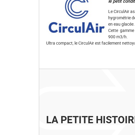
le petit condi
Le CirculAir a
hygrométrie de
en eau glacée.
Cette gamme de
900 m3/h.
Ultra compact, le CirculAir est facilement nettoy
LA PETITE HISTOI