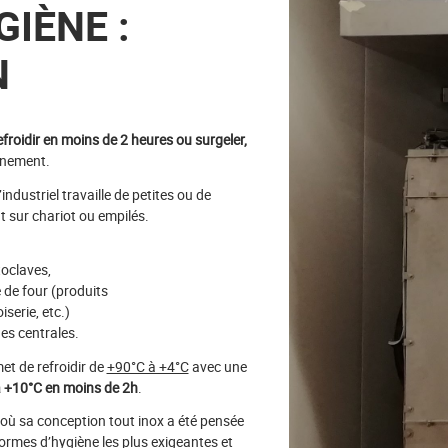
GIÈNE :
N
efroidir en moins de 2 heures ou surgeler,
nnement.
ndustriel travaille de petites ou de
 sur chariot ou empilés.
toclaves,
e de four (produits
serie, etc.)
es centrales.
met de refroidir de
+90°C à +4°C
avec une
 +10°C en moins de 2h
.
e où sa conception tout inox a été pensée
ormes d’hygiène les plus exigeantes et