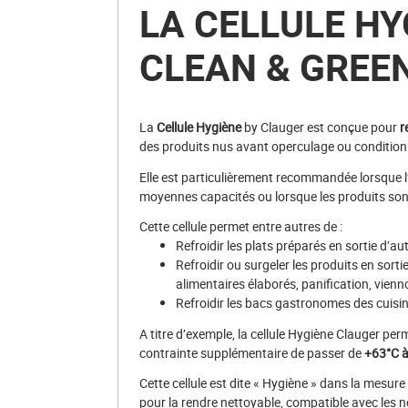
LA CELLULE HY
CLEAN & GREE
La
Cellule Hygiène
by Clauger est conçue pour
r
des produits nus avant operculage ou conditio
Elle est particulièrement recommandée lorsque l’i
moyennes capacités ou lorsque les produits sont
Cette cellule permet entre autres de :
Refroidir les plats préparés en sortie d’au
Refroidir ou surgeler les produits en sorti
alimentaires élaborés, panification, viennoi
Refroidir les bacs gastronomes des cuisin
A titre d’exemple, la cellule Hygiène Clauger per
contrainte supplémentaire de passer de
+63°C à
Cette cellule est dite « Hygiène » dans la mesur
pour la rendre nettoyable, compatible avec les n